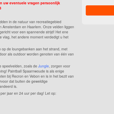
n uw eventuele vragen persoonlijk
23
dden in de natuur van recreatiegebied
an Amsterdam en Haarlem. Onze velden liggen
gericht voor een spannende strijd! Het ene
e vlag, het andere moment verdedigt u het
nen op de loungebanken aan het strand, met
indoor als outdoor worden genoten van één van
e speelvelden, zoals de
Jungle
, zorgen voor
ving! Paintball Spaarnwoude is als enige
oten bij Recron en Vebon en is in het bezit van
 ervoor dat buiten de geweldige
andeerd is.
per jaar en 24 uur per dag! Let op: