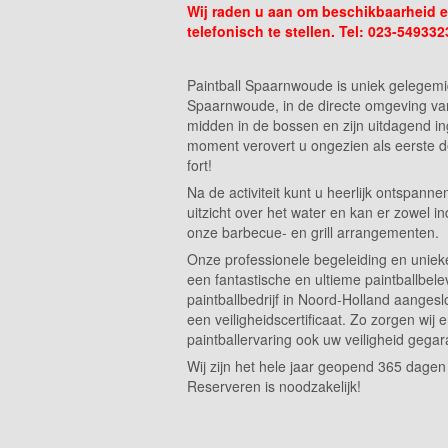
Wij raden u aan om beschikbaarheid e
telefonisch te stellen. Tel: 023-54933
Paintball Spaarnwoude is uniek gelegemi
Spaarnwoude, in de directe omgeving v
midden in de bossen en zijn uitdagend in
moment verovert u ongezien als eerste d
fort!
Na de activiteit kunt u heerlijk ontspan
uitzicht over het water en kan er zowel 
onze barbecue- en grill arrangementen.
Onze professionele begeleiding en uniek
een fantastische en ultieme paintballbele
paintballbedrijf in Noord-Holland aangesl
een veiligheidscertificaat. Zo zorgen wij
paintballervaring ook uw veiligheid gegar
Wij zijn het hele jaar geopend 365 dagen 
Reserveren is noodzakelijk!